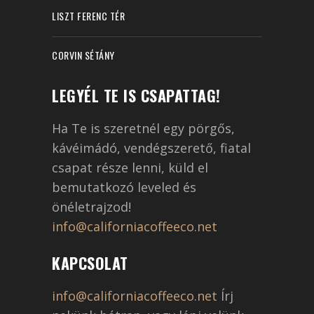
LISZT FERENC TÉR
CORVIN SÉTÁNY
LEGYÉL TE IS CSAPATTAG!
Ha Te is szeretnél egy pörgős,
kávéimádó, vendégszerető, fiatal
csapat része lenni, küld el
bemutatkozó leveled és
önéletrajzod!
info@californiacoffeeco.net
KAPCSOLAT
info@californiacoffeeco.net
Írj