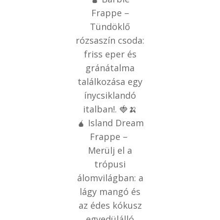
Frappe –
Tündöklő
rózsaszín csoda:
friss eper és
gránátalma
találkozása egy
ínycsiklandó
italban!. 🍓🍌
🧉 Island Dream
Frappe –
Merülj el a
trópusi
álomvilágban: a
lágy mangó és
az édes kókusz
egyedülálló