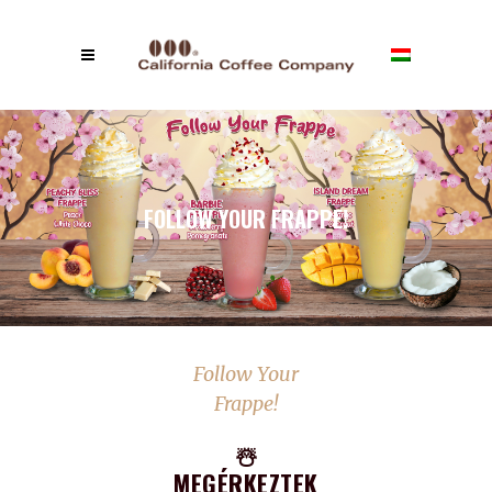
FOLLOW YOUR FRAPPE!
Follow Your
Frappe!
☃️
MEGÉRKEZTEK