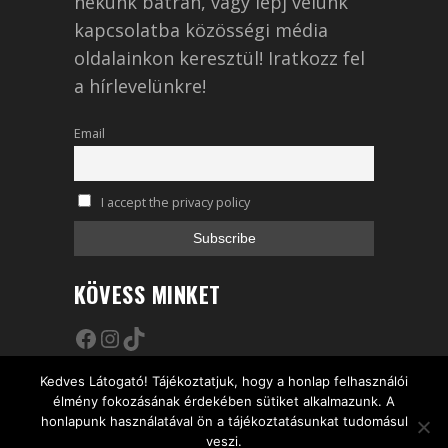
nekünk bátran, vagy lépj velünk
kapcsolatba közösségi média
oldalainkon keresztül! Iratkozz fel
a hírlevelünkre!
Email
I accept the privacy policy
KÖVESS MINKET
Facebook
Instagram
TikTok
Kedves Látogató! Tájékoztatjuk, hogy a honlap felhasználói
élmény fokozásának érdekében sütiket alkalmazunk. A
honlapunk használatával ön a tájékoztatásunkat tudomásul
California Coffee Company
veszi.