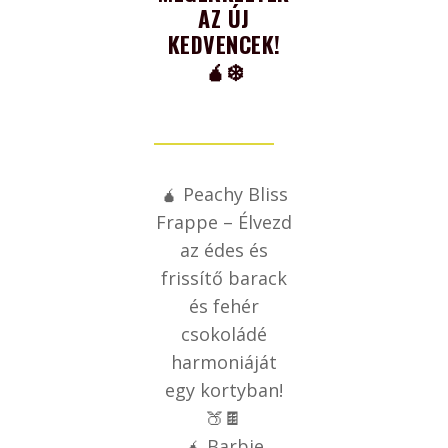
AZ ÚJ
KEDVENCEK!
🧉❄️
🧉 Peachy Bliss
Frappe – Élvezd
az édes és
frissítő barack
és fehér
csokoládé
harmoniáját
egy kortyban!
🍑🍫
🧉 Barbie