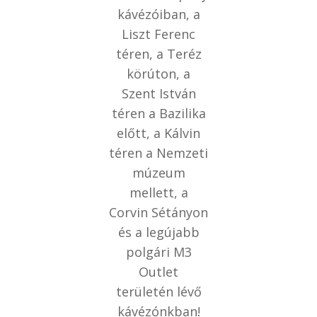
kávézóiban, a
Liszt Ferenc
téren, a Teréz
körúton, a
Szent István
téren a Bazilika
előtt, a Kálvin
téren a Nemzeti
múzeum
mellett, a
Corvin Sétányon
és a legújabb
polgári M3
Outlet
területén lévő
kávézónkban!