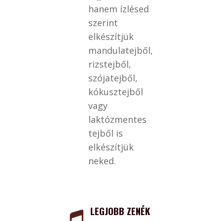
hanem ízlésed
szerint
elkészítjük
mandulatejből,
rizstejből,
szójatejből,
kókusztejből
vagy
laktózmentes
tejből is
elkészítjük
neked.
LEGJOBB ZENÉK