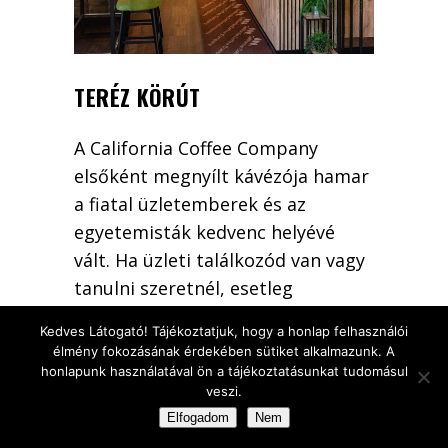
TERÉZ KÖRÚT
A California Coffee Company
elsőként megnyílt kávézója hamar
a fiatal üzletemberek és az
egyetemisták kedvenc helyévé
vált. Ha üzleti találkozód van vagy
tanulni szeretnél, esetleg
szeretnél ejtőzni kicsit a
Kedves Látogató! Tájékoztatjuk, hogy a honlap felhasználói
kényelmes székekben egy csésze
élmény fokozásának érdekében sütiket alkalmazunk. A
forró kávéval a kezedben,
honlapunk használatával ön a tájékoztatásunkat tudomásul
veszi.
kávézónkban tökéletes helyre
Elfogadom
Nem
lelsz. Gőzölgő