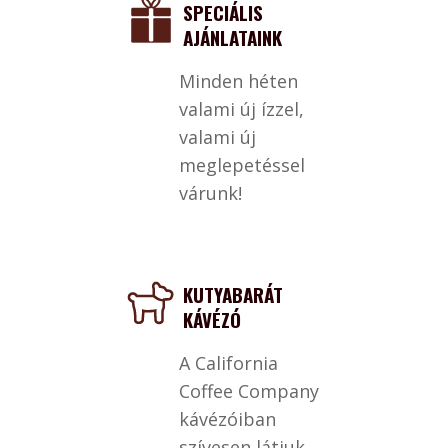
SPECIÁLIS
AJÁNLATAINK
Minden héten
valami új ízzel,
valami új
meglepetéssel
várunk!
KUTYABARÁT
KÁVÉZÓ
A California
Coffee Company
kávézóiban
szívesen látjuk