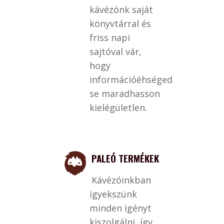
kávézónk saját
könyvtárral és
friss napi
sajtóval vár,
hogy
információéhséged
se maradhasson
kielégületlen.
PALEÓ TERMÉKEK
Kávézóinkban
igyekszünk
minden igényt
kiszolgálni, így