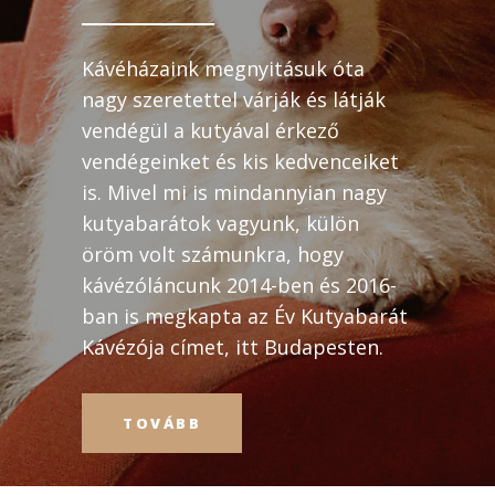
Kávéházaink megnyitásuk óta
nagy szeretettel várják és látják
vendégül a kutyával érkező
vendégeinket és kis kedvenceiket
is. Mivel mi is mindannyian nagy
kutyabarátok vagyunk, külön
öröm volt számunkra, hogy
kávézóláncunk 2014-ben és 2016-
ban is megkapta az Év Kutyabarát
Kávézója címet, itt Budapesten.
TOVÁBB