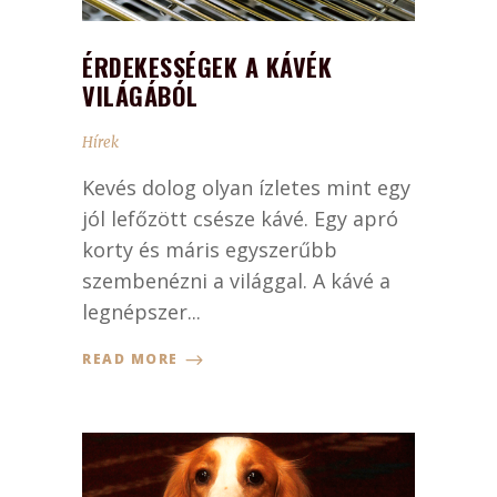
ÉRDEKESSÉGEK A KÁVÉK
VILÁGÁBÓL
Hírek
Kevés dolog olyan ízletes mint egy
jól lefőzött csésze kávé. Egy apró
korty és máris egyszerűbb
szembenézni a világgal. A kávé a
legnépszer...
READ MORE