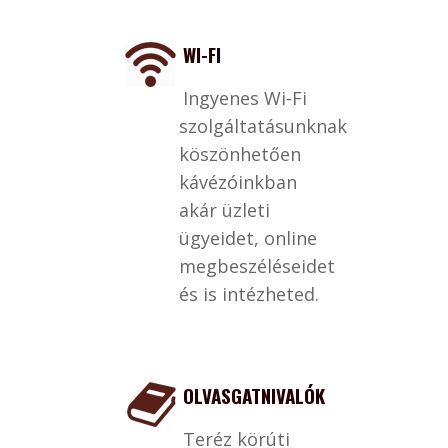
WI-FI
Ingyenes Wi-Fi
szolgáltatásunknak
köszönhetően
kávézóinkban
akár üzleti
ügyeidet, online
megbeszéléseidet
és is intézheted.
OLVASGATNIVALÓK
Teréz körúti