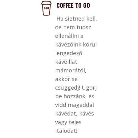
COFFEE TO GO
Ha sietned kell,
de nem tudsz
ellenállni a
kávézóink körül
lengedező
kávéillat
mámorától,
akkor se
csüggedj! Ugorj
be hozzánk, és
vidd magaddal
kávédat, kávés
vagy tejes
italodat!