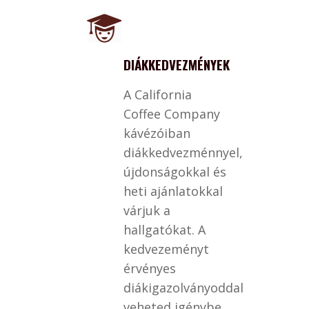
DIÁKKEDVEZMÉNYEK
A California
Coffee Company
kávézóiban
diákkedvezménnyel,
újdonságokkal és
heti ajánlatokkal
várjuk a
hallgatókat. A
kedvezeményt
érvényes
diákigazolványoddal
veheted igénybe.