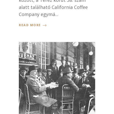
között, a Teréz körút 38. szám
alatt található California Coffee
Company egymá...
READ MORE