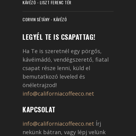
KÁVÉZÓ - LISZT FERENC TÉR
CORVIN SÉTÁNY - KÁVÉZÓ
LEGYÉL TE IS CSAPATTAG!
Ha Te is szeretnél egy pörgős,
kávéimádó, vendégszerető, fiatal
csapat része lenni, küld el
bemutatkozó leveled és
önéletrajzod!
info@californiacoffeeco.net
KAPCSOLAT
info@californiacoffeeco.net
Írj
nekünk bátran, vagy lépj velünk