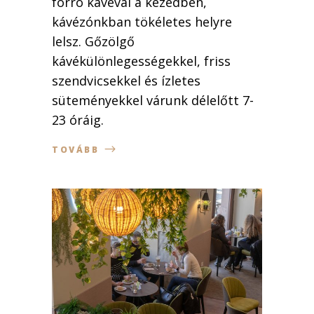
forró kávéval a kezedben,
kávézónkban tökéletes helyre
lelsz. Gőzölgő
kávékülönlegességekkel, friss
szendvicsekkel és ízletes
süteményekkel várunk délelőtt 7-
23 óráig.
TOVÁBB