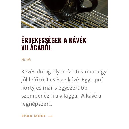
ÉRDEKESSÉGEK A KÁVÉK
VILÁGÁBÓL
Hírek
Kevés dolog olyan ízletes mint egy
jól lefőzött csésze kávé. Egy apró
korty és máris egyszerűbb
szembenézni a világgal. A kávé a
legnépszer...
READ MORE