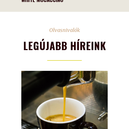
Olvasnivalók
LEGÚJABB HÍREINK