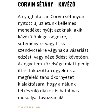
CORVIN SÉTÁNY - KÁVÉZÓ
A nyughatatlan Corvin sétányon
nyitott új üzletünk kellemes
menedéket nyújt azoknak, akik
kávékülönlegességekre,
süteményre, vagy friss
szendvicsekre vágynak a vásárlást,
edzést, vagy nézelődést követően.
Az egyetem közelsége miatt pedig
itt is fokozottan ügyelünk a
megfelelő tanulókörnyezet
kialakítására, hogy a nálunk
felkészülő diákok is hatalmas
mosollyal távozzanak!
TOVÁBB