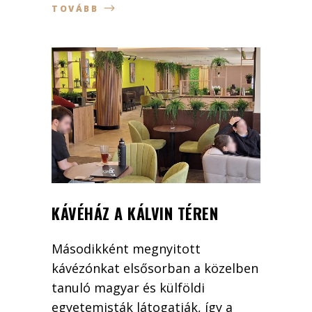
TOVÁBB
KÁVÉHÁZ A KÁLVIN TÉREN
Másodikként megnyitott
kávézónkat elsősorban a közelben
tanuló magyar és külföldi
egyetemisták látogatják, így a