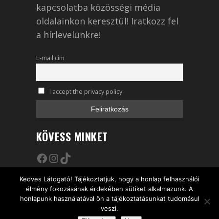
kapcsolatba közösségi média
oldalainkon keresztül! Iratkozz fel
a hírlevelünkre!
E-mail cím
I accept the privacy policy
KÖVESS MINKET
Facebook
Instagram
TikTok
Kedves Látogató! Tájékoztatjuk, hogy a honlap felhasználói
élmény fokozásának érdekében sütiket alkalmazunk. A
honlapunk használatával ön a tájékoztatásunkat tudomásul
California Coffee Company
veszi.