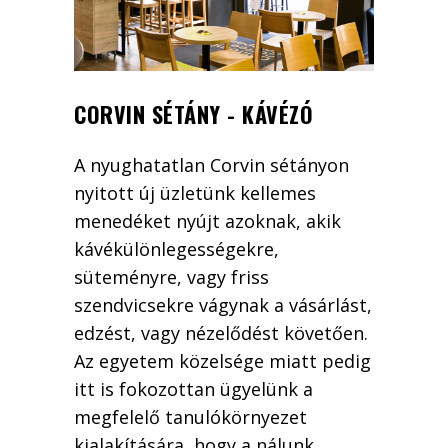
CORVIN SÉTÁNY - KÁVÉZÓ
A nyughatatlan Corvin sétányon
nyitott új üzletünk kellemes
menedéket nyújt azoknak, akik
kávékülönlegességekre,
süteményre, vagy friss
szendvicsekre vágynak a vásárlást,
edzést, vagy nézelődést követően.
Az egyetem közelsége miatt pedig
itt is fokozottan ügyelünk a
megfelelő tanulókörnyezet
kialakítására, hogy a nálunk