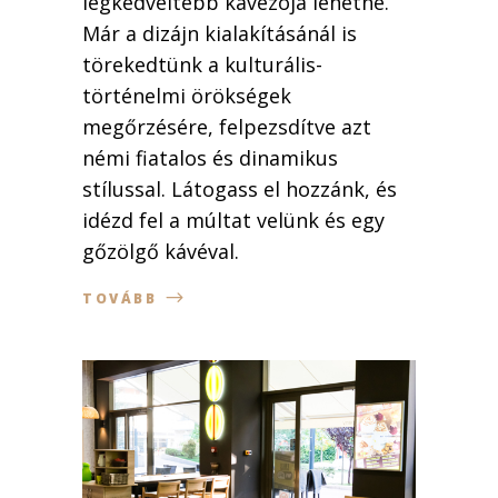
legkedveltebb kávézója lehetne.
Már a dizájn kialakításánál is
törekedtünk a kulturális-
történelmi örökségek
megőrzésére, felpezsdítve azt
némi fiatalos és dinamikus
stílussal. Látogass el hozzánk, és
idézd fel a múltat velünk és egy
gőzölgő kávéval.
TOVÁBB