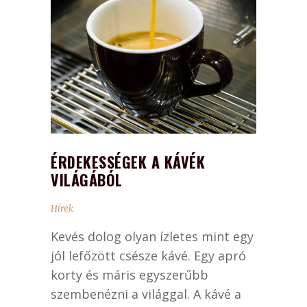
ÉRDEKESSÉGEK A KÁVÉK
VILÁGÁBÓL
Hírek
Kevés dolog olyan ízletes mint egy
jól lefőzött csésze kávé. Egy apró
korty és máris egyszerűbb
szembenézni a világgal. A kávé a