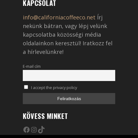
KAPCSOLAT
info@californiacoffeeco.net
Írj
nekünk bátran, vagy lépj velünk
kapcsolatba közösségi média
oldalainkon keresztül! Iratkozz fel
a hírlevelünkre!
E-mail cím
I accept the privacy policy
KÖVESS MINKET
Facebook
Instagram
TikTok