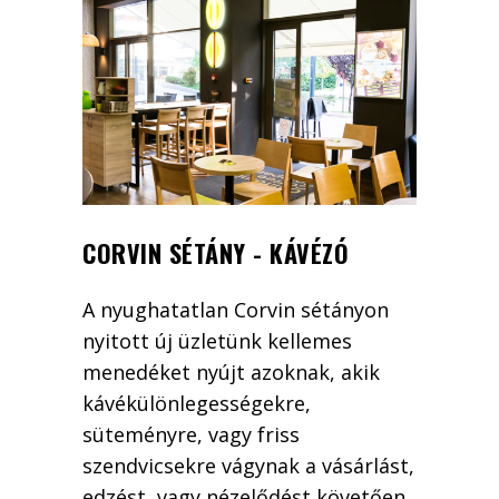
CORVIN SÉTÁNY - KÁVÉZÓ
A nyughatatlan Corvin sétányon
nyitott új üzletünk kellemes
menedéket nyújt azoknak, akik
kávékülönlegességekre,
süteményre, vagy friss
szendvicsekre vágynak a vásárlást,
edzést, vagy nézelődést követően.