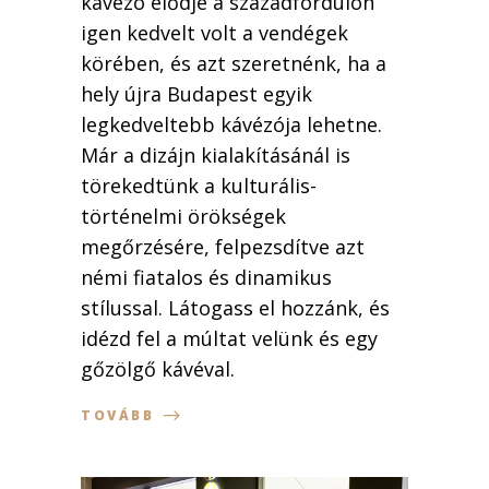
kávézó elődje a századfordulón
igen kedvelt volt a vendégek
körében, és azt szeretnénk, ha a
hely újra Budapest egyik
legkedveltebb kávézója lehetne.
Már a dizájn kialakításánál is
törekedtünk a kulturális-
történelmi örökségek
megőrzésére, felpezsdítve azt
némi fiatalos és dinamikus
stílussal. Látogass el hozzánk, és
idézd fel a múltat velünk és egy
gőzölgő kávéval.
TOVÁBB