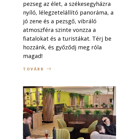
pezseg az élet, a székesegyházra
nyíló, lélegzetelállító panoráma, a
jó zene és a pezsgő, vibráló
atmoszféra szinte vonzza a
fiatalokat és a turistákat. Térj be
hozzánk, és győződj meg róla
magad!
TOVÁBB