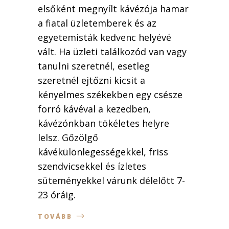
elsőként megnyílt kávézója hamar
a fiatal üzletemberek és az
egyetemisták kedvenc helyévé
vált. Ha üzleti találkozód van vagy
tanulni szeretnél, esetleg
szeretnél ejtőzni kicsit a
kényelmes székekben egy csésze
forró kávéval a kezedben,
kávézónkban tökéletes helyre
lelsz. Gőzölgő
kávékülönlegességekkel, friss
szendvicsekkel és ízletes
süteményekkel várunk délelőtt 7-
23 óráig.
TOVÁBB