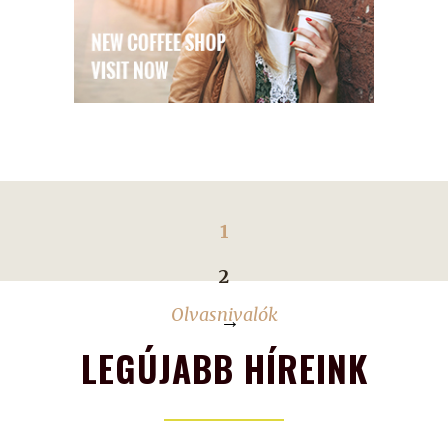
1
2
Olvasnivalók
→
LEGÚJABB HÍREINK