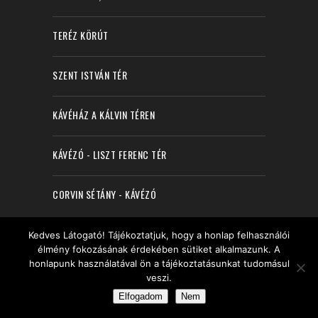
TERÉZ KÖRÚT
SZENT ISTVÁN TÉR
KÁVÉHÁZ A KÁLVIN TÉREN
KÁVÉZÓ - LISZT FERENC TÉR
CORVIN SÉTÁNY - KÁVÉZÓ
LEGYÉL TE IS CSAPATTAG!
Kedves Látogató! Tájékoztatjuk, hogy a honlap felhasználói
élmény fokozásának érdekében sütiket alkalmazunk. A
honlapunk használatával ön a tájékoztatásunkat tudomásul
Ha Te is szeretnél egy pörgős,
veszi.
kávéimádó, vendégszerető, fiatal
Elfogadom
Nem
csapat része lenni, küld el