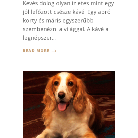
Kevés dolog olyan ízletes mint egy
jól lefőzött csésze kávé. Egy apró
korty és máris egyszerűbb
szembenézni a világgal. A kávé a
legnépszer...
READ MORE