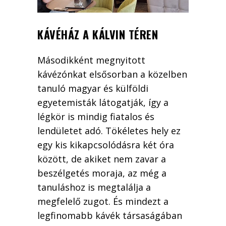
KÁVÉHÁZ A KÁLVIN TÉREN
Másodikként megnyitott
kávézónkat elsősorban a közelben
tanuló magyar és külföldi
egyetemisták látogatják, így a
légkör is mindig fiatalos és
lendületet adó. Tökéletes hely ez
egy kis kikapcsolódásra két óra
között, de akiket nem zavar a
beszélgetés moraja, az még a
tanuláshoz is megtalálja a
megfelelő zugot. És mindezt a
legfinomabb kávék társaságában