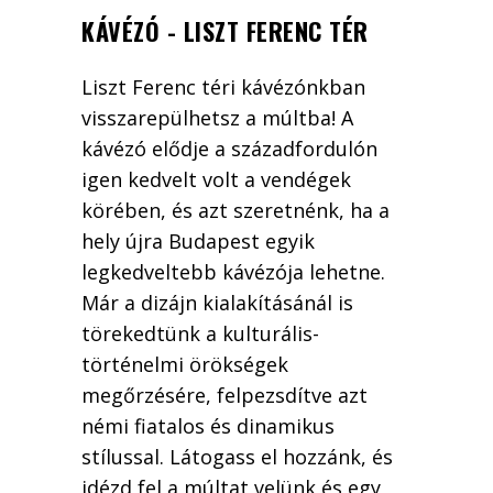
KÁVÉZÓ - LISZT FERENC TÉR
Liszt Ferenc téri kávézónkban
visszarepülhetsz a múltba! A
kávézó elődje a századfordulón
igen kedvelt volt a vendégek
körében, és azt szeretnénk, ha a
hely újra Budapest egyik
legkedveltebb kávézója lehetne.
Már a dizájn kialakításánál is
törekedtünk a kulturális-
történelmi örökségek
megőrzésére, felpezsdítve azt
némi fiatalos és dinamikus
stílussal. Látogass el hozzánk, és
idézd fel a múltat velünk és egy