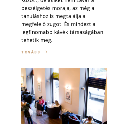
között, de akiket nem zavar a
beszélgetés moraja, az még a
tanuláshoz is megtalálja a
megfelelő zugot. És mindezt a
legfinomabb kávék társaságában
tehetik meg.
TOVÁBB