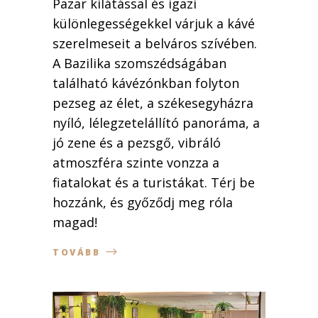
Pazar kilátással és igazi
különlegességekkel várjuk a kávé
szerelmeseit a belváros szívében.
A Bazilika szomszédságában
található kávézónkban folyton
pezseg az élet, a székesegyházra
nyíló, lélegzetelállító panoráma, a
jó zene és a pezsgő, vibráló
atmoszféra szinte vonzza a
fiatalokat és a turistákat. Térj be
hozzánk, és győződj meg róla
magad!
TOVÁBB