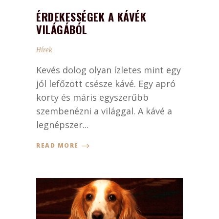
ÉRDEKESSÉGEK A KÁVÉK
VILÁGÁBÓL
Hírek
Kevés dolog olyan ízletes mint egy
jól lefőzött csésze kávé. Egy apró
korty és máris egyszerűbb
szembenézni a világgal. A kávé a
legnépszer...
READ MORE