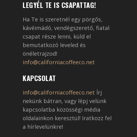
LEGYÉL TE IS CSAPATTAG!
Ha Te is szeretnél egy pörgős,
kávéimádó, vendégszerető, fiatal
csapat része lenni, küld el
bemutatkozó leveled és
önéletrajzod!
info@californiacoffeeco.net
KAPCSOLAT
info@californiacoffeeco.net
Írj
nekünk bátran, vagy lépj velünk
kapcsolatba közösségi média
oldalainkon keresztül! Iratkozz fel
a hírlevelünkre!