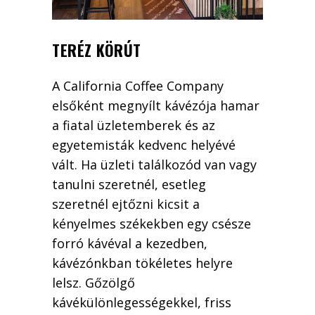
TERÉZ KÖRÚT
A California Coffee Company
elsőként megnyílt kávézója hamar
a fiatal üzletemberek és az
egyetemisták kedvenc helyévé
vált. Ha üzleti találkozód van vagy
tanulni szeretnél, esetleg
szeretnél ejtőzni kicsit a
kényelmes székekben egy csésze
forró kávéval a kezedben,
kávézónkban tökéletes helyre
lelsz. Gőzölgő
kávékülönlegességekkel, friss