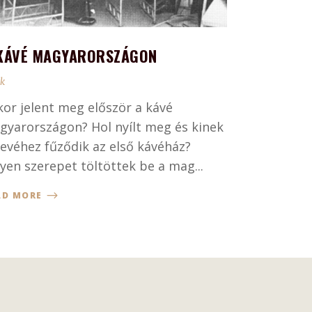
KÁVÉ MAGYARORSZÁGON
ek
kor jelent meg először a kávé
gyarországon? Hol nyílt meg és kinek
nevéhez fűződik az első kávéház?
yen szerepet töltöttek be a mag...
AD MORE