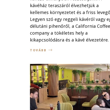
kávéház teraszáról élvezhetjük a
kellemes környezetet és a friss levegő
Legyen szó egy reggeli kávéról vagy e
délutáni pihenőről, a California Coffe
company a tökéletes hely a
kikapcsolódásra és a kávé élvezetére.
TOVÁBB