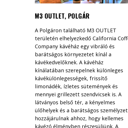
M3 OUTLET, POLGÁR
A Polgáron található M3 OUTLET
területén elhelyezkedő California Cof
Company kávéház egy vibráló és
barátságos környezetet kínál a
kávékedvelőknek. A kávéház
kínálatában szerepelnek különleges
kávékülönlegességek, frissítő
limonádék, ízletes sütemények és
mennyei grillezett szendvicsek is. A
látványos belső tér, a kényelmes
ülőhelyek és a barátságos személyzet
hozzájárulnak ahhoz, hogy kellemes
kávézó élményben részesüljünk. A