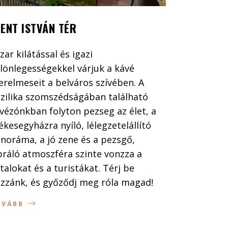
ZENT ISTVÁN TÉR
zar kilátással és igazi
lönlegességekkel várjuk a kávé
erelmeseit a belváros szívében. A
zilika szomszédságában található
vézónkban folyton pezseg az élet, a
ékesegyházra nyíló, lélegzetelállító
noráma, a jó zene és a pezsgő,
bráló atmoszféra szinte vonzza a
atalokat és a turistákat. Térj be
zzánk, és győződj meg róla magad!
OVÁBB