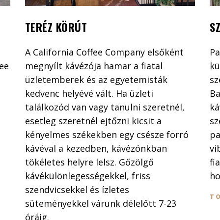
TERÉZ KÖRÚT
S
A California Coffee Company elsőként
Pa
fee
megnyílt kávézója hamar a fiatal
kü
üzletemberek és az egyetemisták
sz
kedvenc helyévé vált. Ha üzleti
Ba
találkozód van vagy tanulni szeretnél,
ká
esetleg szeretnél ejtőzni kicsit a
sz
kényelmes székekben egy csésze forró
pa
kávéval a kezedben, kávézónkban
vi
tökéletes helyre lelsz. Gőzölgő
fi
kávékülönlegességekkel, friss
ho
szendvicsekkel és ízletes
T
süteményekkel várunk délelőtt 7-23
óráig.