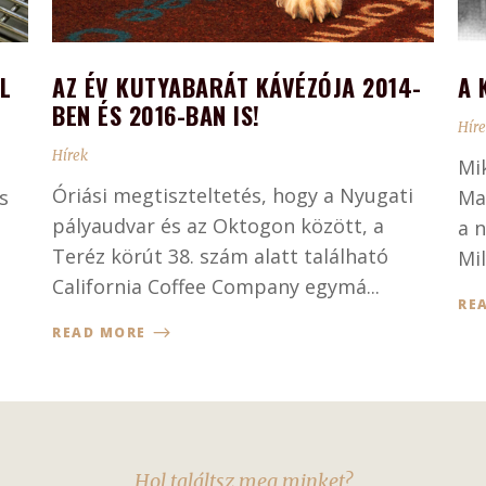
L
AZ ÉV KUTYABARÁT KÁVÉZÓJA 2014-
A 
BEN ÉS 2016-BAN IS!
Hír
Hírek
Mi
Óriási megtiszteltetés, hogy a Nyugati
s
Ma
pályaudvar és az Oktogon között, a
a 
Teréz körút 38. szám alatt található
Mil
California Coffee Company egymá...
RE
READ MORE
Hol találtsz meg minket?